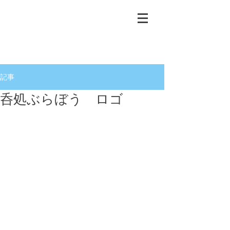
記事
呑処ぶらぼう ロゴ